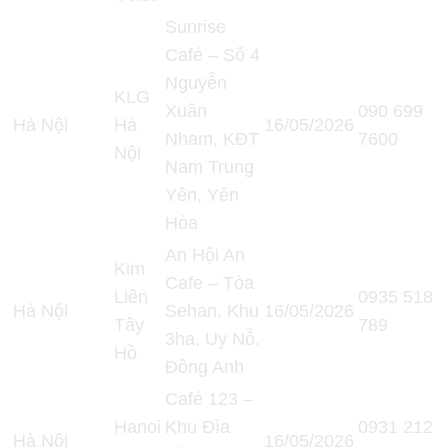
Sunrise
Café – Số 4
Nguyễn
KLG
Xuân
090 699
Hà Nội
Hà
16/05/2026
Nham, KĐT
7600
Nội
Nam Trung
Yên, Yên
Hòa
An Hội An
Kim
Cafe – Tòa
Liên
0935 518
Hà Nội
Sehan, Khu
16/05/2026
Tây
789
3ha, Uy Nỗ,
Hồ
Đông Anh
Café 123 –
Hanoi
Khu Đìa
0931 212
Hà Nội
16/05/2026