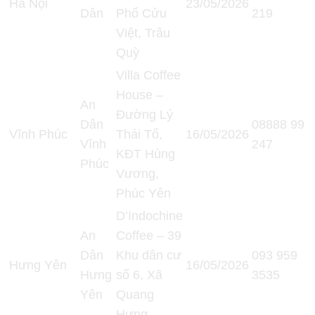
Hà Nội
23/05/2026
Dân
Phố Cửu
219
Việt, Trâu
Quỳ
Villa Coffee
House –
An
Đường Lý
Dân
08888 99
Vĩnh Phúc
Thái Tổ,
16/05/2026
Vĩnh
247
KĐT Hùng
Phúc
Vương,
Phúc Yên
D’Indochine
An
Coffee – 39
Dân
Khu dân cư
093 959
Hưng Yên
16/05/2026
Hưng
số 6, Xã
3535
Yên
Quang
Hưng