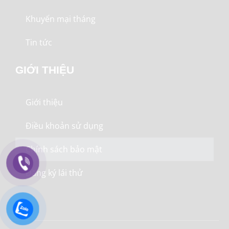
Khuyến mại tháng
Tin tức
GIỚI THIỆU
Giới thiệu
Điều khoản sử dụng
Chính sách bảo mật
Đăng ký lái thử